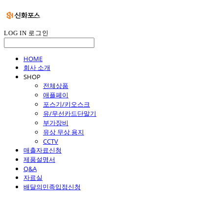
LOG IN
로그인
HOME
회사 소개
SHOP
전체상품
애플페이
포스기/키오스크
유/무선카드단말기
부가장비
유상 무상 용지
CCTV
매출자료신청
제품설명서
Q&A
자료실
배달의민족입점신청