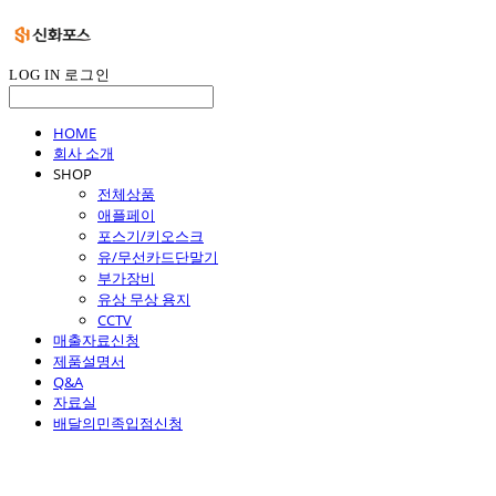
LOG IN
로그인
HOME
회사 소개
SHOP
전체상품
애플페이
포스기/키오스크
유/무선카드단말기
부가장비
유상 무상 용지
CCTV
매출자료신청
제품설명서
Q&A
자료실
배달의민족입점신청