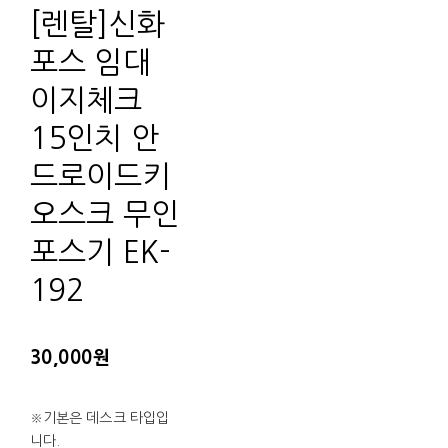
[렌탈]신화
포스 임대
이지체크
15인치 안
드로이드키
오스크 무인
포스기 EK-
192
30,000원
※기본은 데스크 타입입
니다.