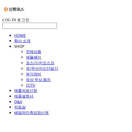
LOG IN
로그인
HOME
회사 소개
SHOP
전체상품
애플페이
포스기/키오스크
유/무선카드단말기
부가장비
유상 무상 용지
CCTV
매출자료신청
제품설명서
Q&A
자료실
배달의민족입점신청