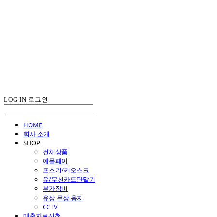
LOG IN
로그인
HOME
회사 소개
SHOP
전체상품
애플페이
포스기/키오스크
유/무선카드단말기
부가장비
유상 무상 용지
CCTV
매출자료신청