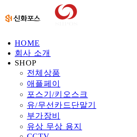
HOME
회사 소개
SHOP
전체상품
애플페이
포스기/키오스크
유/무선카드단말기
부가장비
유상 무상 용지
CCTV