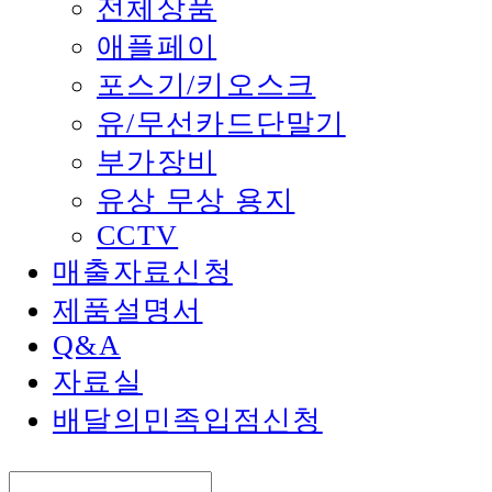
전체상품
애플페이
포스기/키오스크
유/무선카드단말기
부가장비
유상 무상 용지
CCTV
매출자료신청
제품설명서
Q&A
자료실
배달의민족입점신청