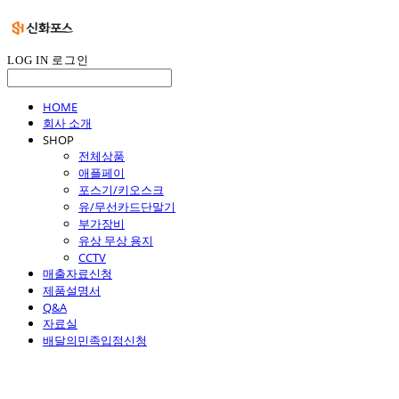
LOG IN
로그인
HOME
회사 소개
SHOP
전체상품
애플페이
포스기/키오스크
유/무선카드단말기
부가장비
유상 무상 용지
CCTV
매출자료신청
제품설명서
Q&A
자료실
배달의민족입점신청