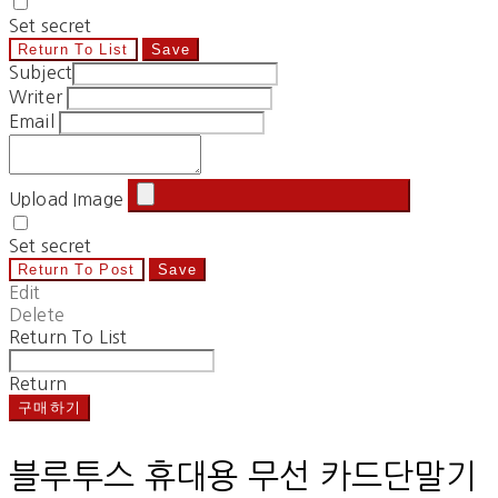
Set secret
Return To List
Save
Subject
Writer
Email
Upload Image
Set secret
Return To Post
Save
Edit
Delete
Return To List
Return
구매하기
블루투스 휴대용 무선 카드단말기