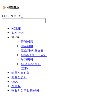
LOG IN
로그인
HOME
회사 소개
SHOP
전체상품
애플페이
포스기/키오스크
유/무선카드단말기
부가장비
유상 무상 용지
CCTV
매출자료신청
제품설명서
Q&A
자료실
배달의민족입점신청