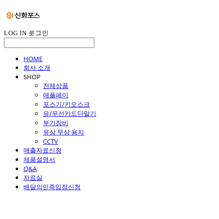
LOG IN
로그인
HOME
회사 소개
SHOP
전체상품
애플페이
포스기/키오스크
유/무선카드단말기
부가장비
유상 무상 용지
CCTV
매출자료신청
제품설명서
Q&A
자료실
배달의민족입점신청