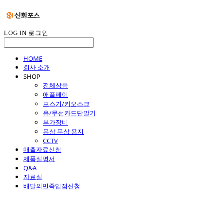
LOG IN
로그인
HOME
회사 소개
SHOP
전체상품
애플페이
포스기/키오스크
유/무선카드단말기
부가장비
유상 무상 용지
CCTV
매출자료신청
제품설명서
Q&A
자료실
배달의민족입점신청