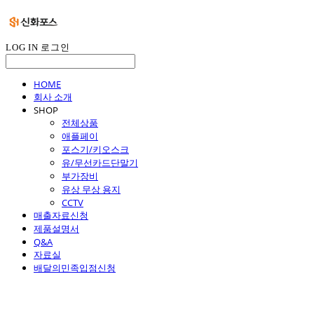
LOG IN
로그인
HOME
회사 소개
SHOP
전체상품
애플페이
포스기/키오스크
유/무선카드단말기
부가장비
유상 무상 용지
CCTV
매출자료신청
제품설명서
Q&A
자료실
배달의민족입점신청