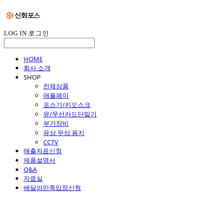
LOG IN
로그인
HOME
회사 소개
SHOP
전체상품
애플페이
포스기/키오스크
유/무선카드단말기
부가장비
유상 무상 용지
CCTV
매출자료신청
제품설명서
Q&A
자료실
배달의민족입점신청