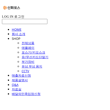
LOG IN
로그인
HOME
회사 소개
SHOP
전체상품
애플페이
포스기/키오스크
유/무선카드단말기
부가장비
유상 무상 용지
CCTV
매출자료신청
제품설명서
Q&A
자료실
배달의민족입점신청