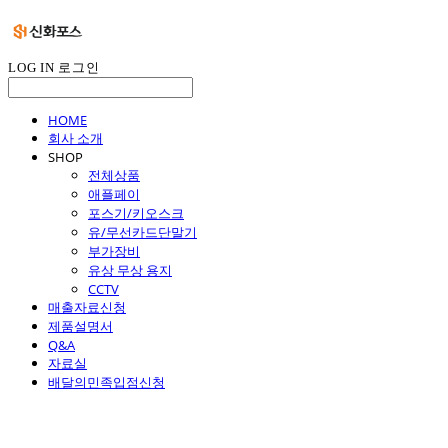
LOG IN
로그인
HOME
회사 소개
SHOP
전체상품
애플페이
포스기/키오스크
유/무선카드단말기
부가장비
유상 무상 용지
CCTV
매출자료신청
제품설명서
Q&A
자료실
배달의민족입점신청