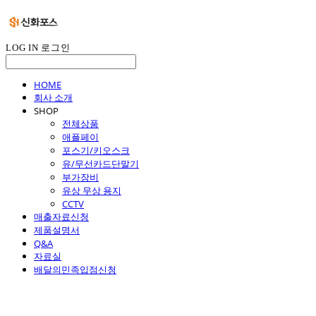
LOG IN
로그인
HOME
회사 소개
SHOP
전체상품
애플페이
포스기/키오스크
유/무선카드단말기
부가장비
유상 무상 용지
CCTV
매출자료신청
제품설명서
Q&A
자료실
배달의민족입점신청