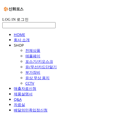
LOG IN
로그인
HOME
회사 소개
SHOP
전체상품
애플페이
포스기/키오스크
유/무선카드단말기
부가장비
유상 무상 용지
CCTV
매출자료신청
제품설명서
Q&A
자료실
배달의민족입점신청