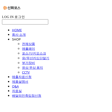
LOG IN
로그인
HOME
회사 소개
SHOP
전체상품
애플페이
포스기/키오스크
유/무선카드단말기
부가장비
유상 무상 용지
CCTV
매출자료신청
제품설명서
Q&A
자료실
배달의민족입점신청