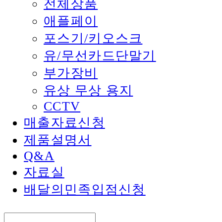
전체상품
애플페이
포스기/키오스크
유/무선카드단말기
부가장비
유상 무상 용지
CCTV
매출자료신청
제품설명서
Q&A
자료실
배달의민족입점신청