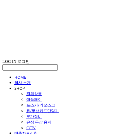
LOG IN
로그인
HOME
회사 소개
SHOP
전체상품
애플페이
포스기/키오스크
유/무선카드단말기
부가장비
유상 무상 용지
CCTV
매출자료신청