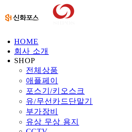
HOME
회사 소개
SHOP
전체상품
애플페이
포스기/키오스크
유/무선카드단말기
부가장비
유상 무상 용지
CCTV