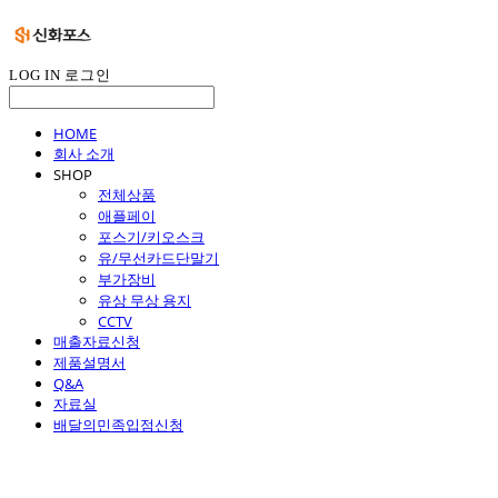
LOG IN
로그인
HOME
회사 소개
SHOP
전체상품
애플페이
포스기/키오스크
유/무선카드단말기
부가장비
유상 무상 용지
CCTV
매출자료신청
제품설명서
Q&A
자료실
배달의민족입점신청