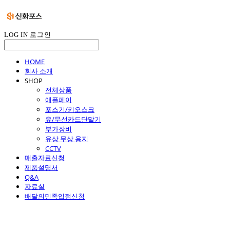
LOG IN
로그인
HOME
회사 소개
SHOP
전체상품
애플페이
포스기/키오스크
유/무선카드단말기
부가장비
유상 무상 용지
CCTV
매출자료신청
제품설명서
Q&A
자료실
배달의민족입점신청