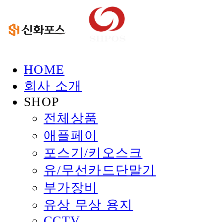
HOME
회사 소개
SHOP
전체상품
애플페이
포스기/키오스크
유/무선카드단말기
부가장비
유상 무상 용지
CCTV