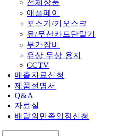
전체상품
애플페이
포스기/키오스크
유/무선카드단말기
부가장비
유상 무상 용지
CCTV
매출자료신청
제품설명서
Q&A
자료실
배달의민족입점신청