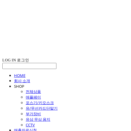
LOG IN
로그인
HOME
회사 소개
SHOP
전체상품
애플페이
포스기/키오스크
유/무선카드단말기
부가장비
유상 무상 용지
CCTV
매출자료신청