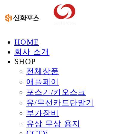
HOME
회사 소개
SHOP
전체상품
애플페이
포스기/키오스크
유/무선카드단말기
부가장비
유상 무상 용지
CCTV