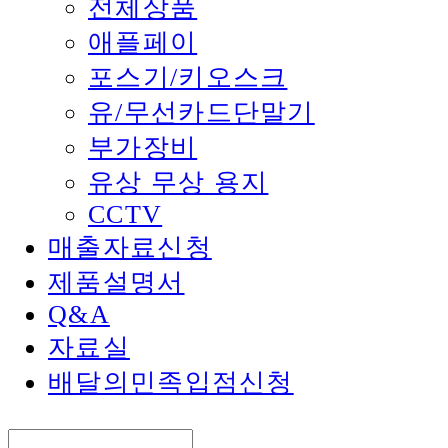
전체상품
애플페이
포스기/키오스크
유/무선카드단말기
부가장비
유상 무상 용지
CCTV
매출자료신청
제품설명서
Q&A
자료실
배달의민족입점신청