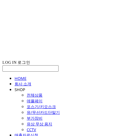
LOG IN
로그인
HOME
회사 소개
SHOP
전체상품
애플페이
포스기/키오스크
유/무선카드단말기
부가장비
유상 무상 용지
CCTV
매출자료신청