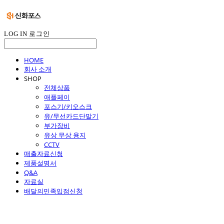
LOG IN
로그인
HOME
회사 소개
SHOP
전체상품
애플페이
포스기/키오스크
유/무선카드단말기
부가장비
유상 무상 용지
CCTV
매출자료신청
제품설명서
Q&A
자료실
배달의민족입점신청