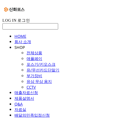
LOG IN
로그인
HOME
회사 소개
SHOP
전체상품
애플페이
포스기/키오스크
유/무선카드단말기
부가장비
유상 무상 용지
CCTV
매출자료신청
제품설명서
Q&A
자료실
배달의민족입점신청