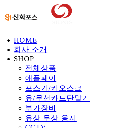
HOME
회사 소개
SHOP
전체상품
애플페이
포스기/키오스크
유/무선카드단말기
부가장비
유상 무상 용지
CCTV