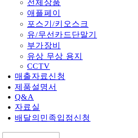
전체상품
애플페이
포스기/키오스크
유/무선카드단말기
부가장비
유상 무상 용지
CCTV
매출자료신청
제품설명서
Q&A
자료실
배달의민족입점신청