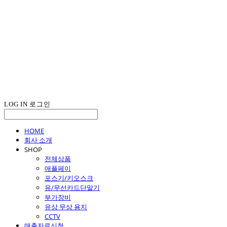
LOG IN
로그인
HOME
회사 소개
SHOP
전체상품
애플페이
포스기/키오스크
유/무선카드단말기
부가장비
유상 무상 용지
CCTV
매출자료신청