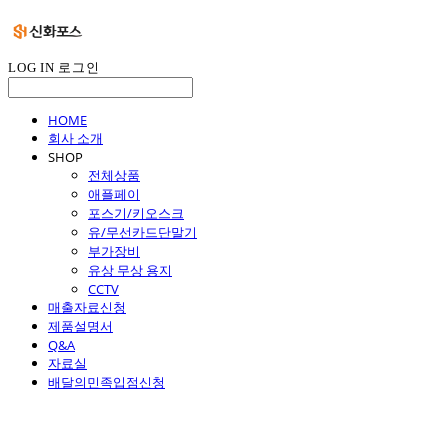
LOG IN
로그인
HOME
회사 소개
SHOP
전체상품
애플페이
포스기/키오스크
유/무선카드단말기
부가장비
유상 무상 용지
CCTV
매출자료신청
제품설명서
Q&A
자료실
배달의민족입점신청