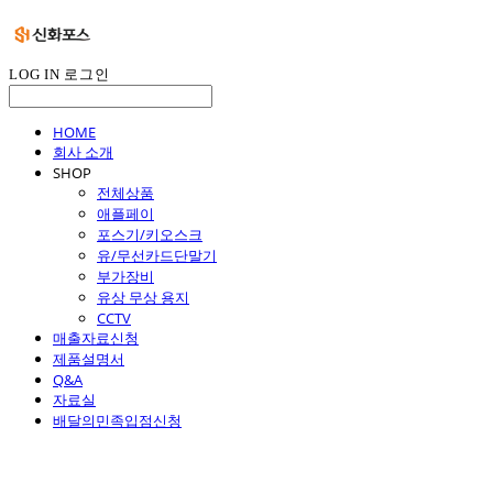
LOG IN
로그인
HOME
회사 소개
SHOP
전체상품
애플페이
포스기/키오스크
유/무선카드단말기
부가장비
유상 무상 용지
CCTV
매출자료신청
제품설명서
Q&A
자료실
배달의민족입점신청