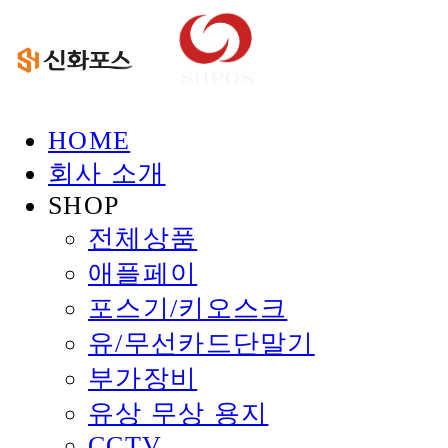
HOME
회사 소개
SHOP
전체상품
애플페이
포스기/키오스크
유/무선카드단말기
부가장비
유상 무상 용지
CCTV