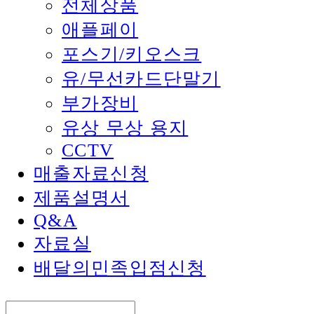
전체상품
애플페이
포스기/키오스크
유/무선카드단말기
부가장비
유상 무상 용지
CCTV
매출자료신청
제품설명서
Q&A
자료실
배달의민족입점신청