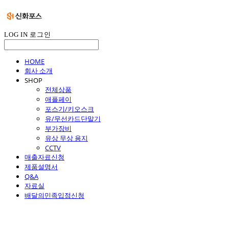
LOG IN
로그인
HOME
회사 소개
SHOP
전체상품
애플페이
포스기/키오스크
유/무선카드단말기
부가장비
유상 무상 용지
CCTV
매출자료신청
제품설명서
Q&A
자료실
배달의민족입점신청