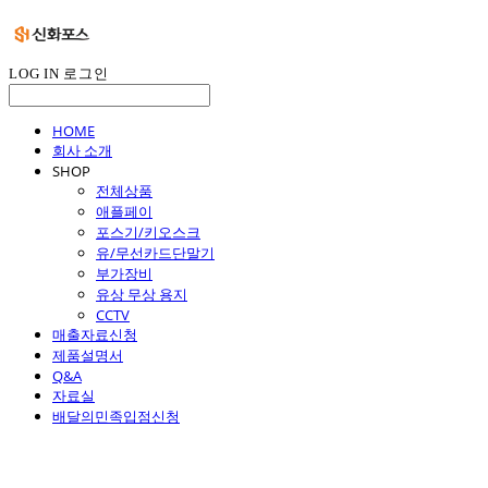
LOG IN
로그인
HOME
회사 소개
SHOP
전체상품
애플페이
포스기/키오스크
유/무선카드단말기
부가장비
유상 무상 용지
CCTV
매출자료신청
제품설명서
Q&A
자료실
배달의민족입점신청