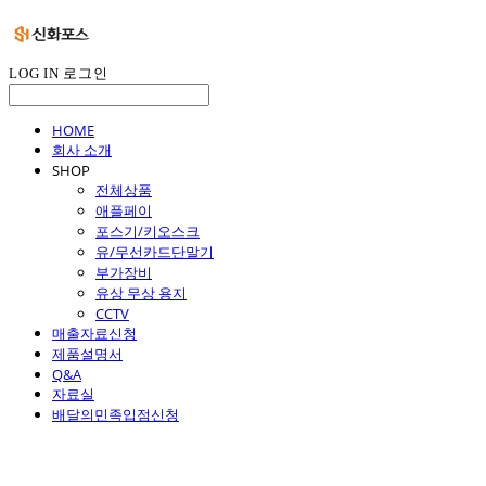
LOG IN
로그인
HOME
회사 소개
SHOP
전체상품
애플페이
포스기/키오스크
유/무선카드단말기
부가장비
유상 무상 용지
CCTV
매출자료신청
제품설명서
Q&A
자료실
배달의민족입점신청