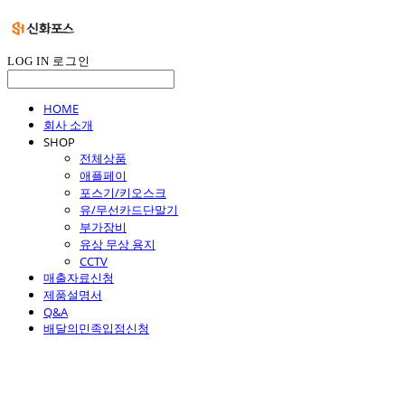
LOG IN
로그인
HOME
회사 소개
SHOP
전체상품
애플페이
포스기/키오스크
유/무선카드단말기
부가장비
유상 무상 용지
CCTV
매출자료신청
제품설명서
Q&A
배달의민족입점신청