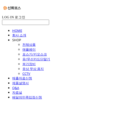
LOG IN
로그인
HOME
회사 소개
SHOP
전체상품
애플페이
포스기/키오스크
유/무선카드단말기
부가장비
유상 무상 용지
CCTV
매출자료신청
제품설명서
Q&A
자료실
배달의민족입점신청