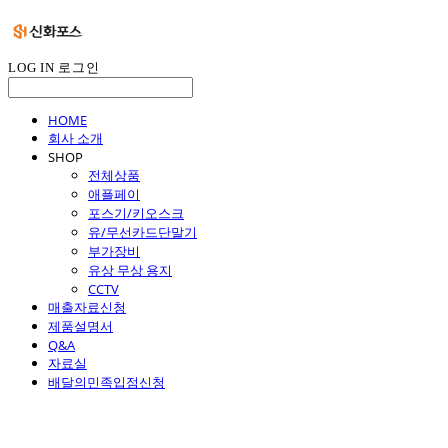
LOG IN
로그인
HOME
회사 소개
SHOP
전체상품
애플페이
포스기/키오스크
유/무선카드단말기
부가장비
유상 무상 용지
CCTV
매출자료신청
제품설명서
Q&A
자료실
배달의민족입점신청