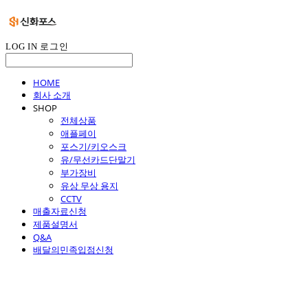
LOG IN
로그인
HOME
회사 소개
SHOP
전체상품
애플페이
포스기/키오스크
유/무선카드단말기
부가장비
유상 무상 용지
CCTV
매출자료신청
제품설명서
Q&A
배달의민족입점신청