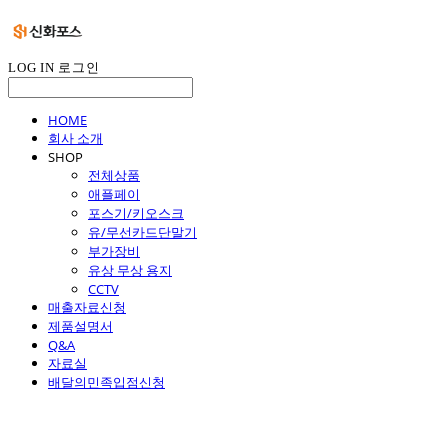
LOG IN
로그인
HOME
회사 소개
SHOP
전체상품
애플페이
포스기/키오스크
유/무선카드단말기
부가장비
유상 무상 용지
CCTV
매출자료신청
제품설명서
Q&A
자료실
배달의민족입점신청