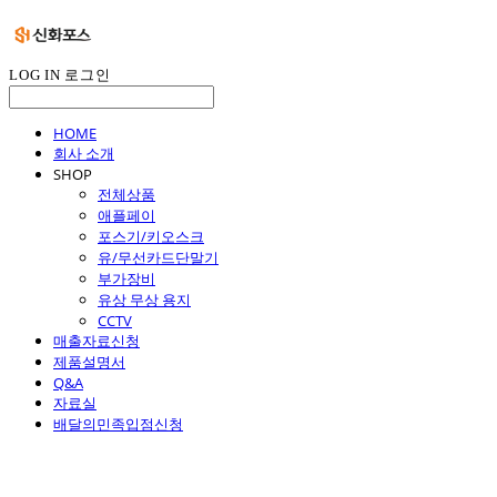
LOG IN
로그인
HOME
회사 소개
SHOP
전체상품
애플페이
포스기/키오스크
유/무선카드단말기
부가장비
유상 무상 용지
CCTV
매출자료신청
제품설명서
Q&A
자료실
배달의민족입점신청