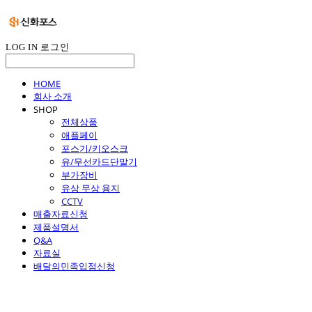
LOG IN
로그인
HOME
회사 소개
SHOP
전체상품
애플페이
포스기/키오스크
유/무선카드단말기
부가장비
유상 무상 용지
CCTV
매출자료신청
제품설명서
Q&A
자료실
배달의민족입점신청