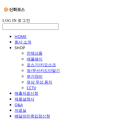
LOG IN
로그인
HOME
회사 소개
SHOP
전체상품
애플페이
포스기/키오스크
유/무선카드단말기
부가장비
유상 무상 용지
CCTV
매출자료신청
제품설명서
Q&A
자료실
배달의민족입점신청