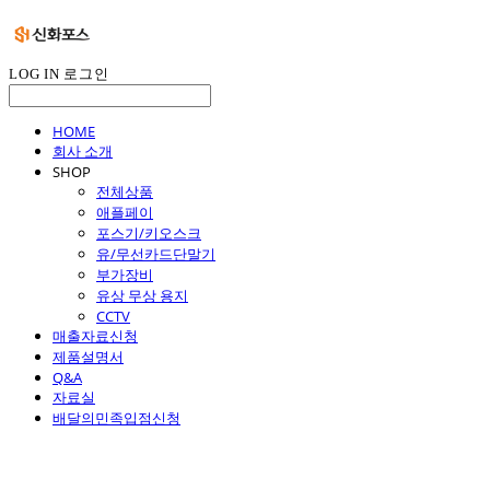
LOG IN
로그인
HOME
회사 소개
SHOP
전체상품
애플페이
포스기/키오스크
유/무선카드단말기
부가장비
유상 무상 용지
CCTV
매출자료신청
제품설명서
Q&A
자료실
배달의민족입점신청