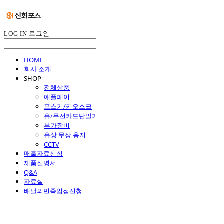
LOG IN
로그인
HOME
회사 소개
SHOP
전체상품
애플페이
포스기/키오스크
유/무선카드단말기
부가장비
유상 무상 용지
CCTV
매출자료신청
제품설명서
Q&A
자료실
배달의민족입점신청