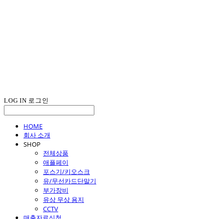
LOG IN
로그인
HOME
회사 소개
SHOP
전체상품
애플페이
포스기/키오스크
유/무선카드단말기
부가장비
유상 무상 용지
CCTV
매출자료신청