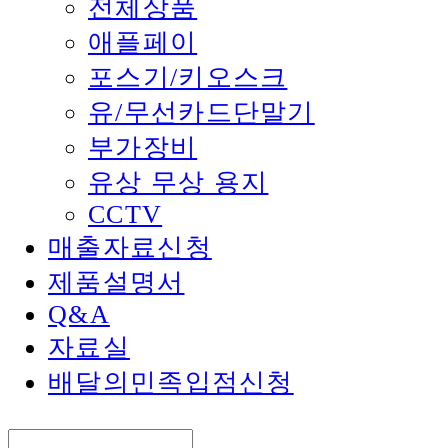
전체상품
애플페이
포스기/키오스크
유/무선카드단말기
부가장비
유상 무상 용지
CCTV
매출자료신청
제품설명서
Q&A
자료실
배달의민족입점신청