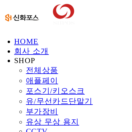
HOME
회사 소개
SHOP
전체상품
애플페이
포스기/키오스크
유/무선카드단말기
부가장비
유상 무상 용지
CCTV