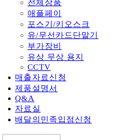
전체상품
애플페이
포스기/키오스크
유/무선카드단말기
부가장비
유상 무상 용지
CCTV
매출자료신청
제품설명서
Q&A
자료실
배달의민족입점신청