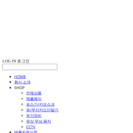
LOG IN
로그인
HOME
회사 소개
SHOP
전체상품
애플페이
포스기/키오스크
유/무선카드단말기
부가장비
유상 무상 용지
CCTV
매출자료신청