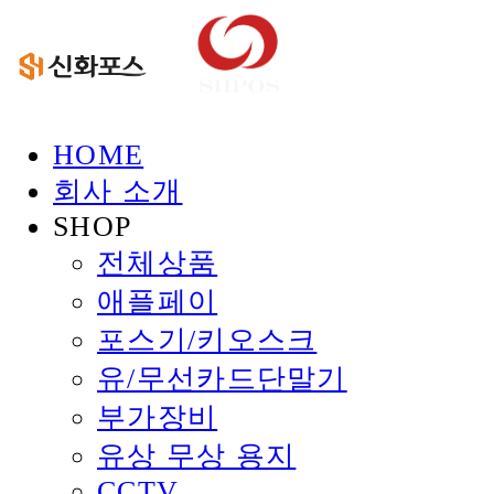
HOME
회사 소개
SHOP
전체상품
애플페이
포스기/키오스크
유/무선카드단말기
부가장비
유상 무상 용지
CCTV