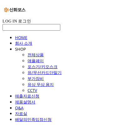
LOG IN
로그인
HOME
회사 소개
SHOP
전체상품
애플페이
포스기/키오스크
유/무선카드단말기
부가장비
유상 무상 용지
CCTV
매출자료신청
제품설명서
Q&A
자료실
배달의민족입점신청