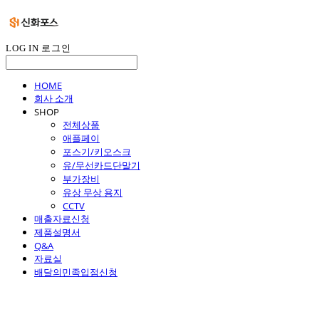
LOG IN
로그인
HOME
회사 소개
SHOP
전체상품
애플페이
포스기/키오스크
유/무선카드단말기
부가장비
유상 무상 용지
CCTV
매출자료신청
제품설명서
Q&A
자료실
배달의민족입점신청