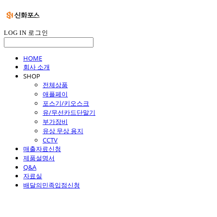
LOG IN
로그인
HOME
회사 소개
SHOP
전체상품
애플페이
포스기/키오스크
유/무선카드단말기
부가장비
유상 무상 용지
CCTV
매출자료신청
제품설명서
Q&A
자료실
배달의민족입점신청