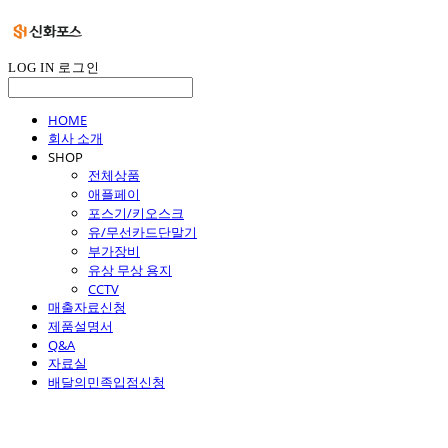
LOG IN
로그인
HOME
회사 소개
SHOP
전체상품
애플페이
포스기/키오스크
유/무선카드단말기
부가장비
유상 무상 용지
CCTV
매출자료신청
제품설명서
Q&A
자료실
배달의민족입점신청