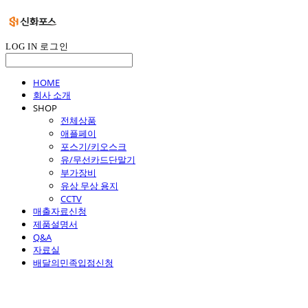
LOG IN
로그인
HOME
회사 소개
SHOP
전체상품
애플페이
포스기/키오스크
유/무선카드단말기
부가장비
유상 무상 용지
CCTV
매출자료신청
제품설명서
Q&A
자료실
배달의민족입점신청