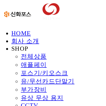
HOME
회사 소개
SHOP
전체상품
애플페이
포스기/키오스크
유/무선카드단말기
부가장비
유상 무상 용지
CCTV