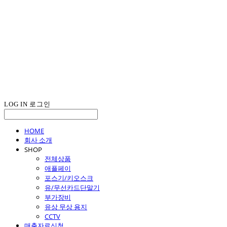
LOG IN
로그인
HOME
회사 소개
SHOP
전체상품
애플페이
포스기/키오스크
유/무선카드단말기
부가장비
유상 무상 용지
CCTV
매출자료신청