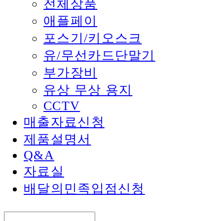
전체상품
애플페이
포스기/키오스크
유/무선카드단말기
부가장비
유상 무상 용지
CCTV
매출자료신청
제품설명서
Q&A
자료실
배달의민족입점신청