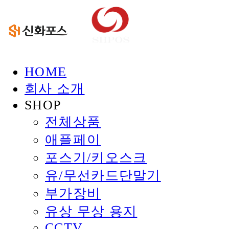
HOME
회사 소개
SHOP
전체상품
애플페이
포스기/키오스크
유/무선카드단말기
부가장비
유상 무상 용지
CCTV