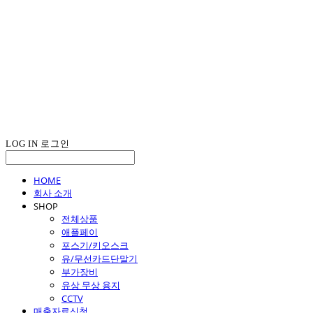
LOG IN
로그인
HOME
회사 소개
SHOP
전체상품
애플페이
포스기/키오스크
유/무선카드단말기
부가장비
유상 무상 용지
CCTV
매출자료신청