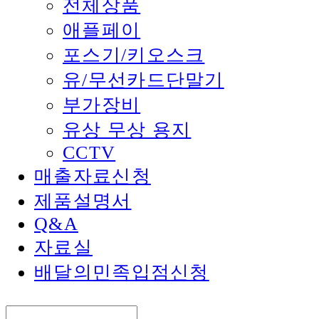
전체상품
애플페이
포스기/키오스크
유/무선카드단말기
부가장비
유상 무상 용지
CCTV
매출자료신청
제품설명서
Q&A
자료실
배달의민족입점신청