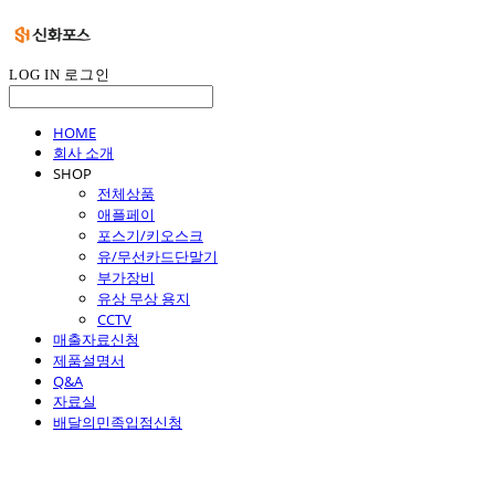
LOG IN
로그인
HOME
회사 소개
SHOP
전체상품
애플페이
포스기/키오스크
유/무선카드단말기
부가장비
유상 무상 용지
CCTV
매출자료신청
제품설명서
Q&A
자료실
배달의민족입점신청