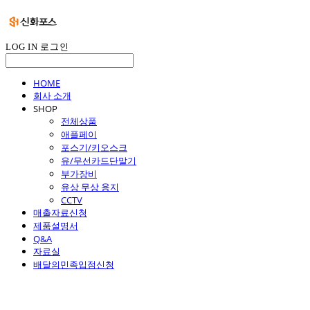
LOG IN
로그인
HOME
회사 소개
SHOP
전체상품
애플페이
포스기/키오스크
유/무선카드단말기
부가장비
유상 무상 용지
CCTV
매출자료신청
제품설명서
Q&A
자료실
배달의민족입점신청